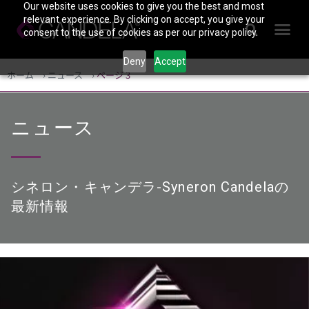
Our website uses cookies to give you the best and most
relevant experience. By clicking on accept, you give your
consent to the use of cookies as per our privacy policy.
Deny
Accept
ホーム
›
ニュース
›
ページ 3
ニュース
シネロン・キャンデラ-Syneron Candelaの
最新情報