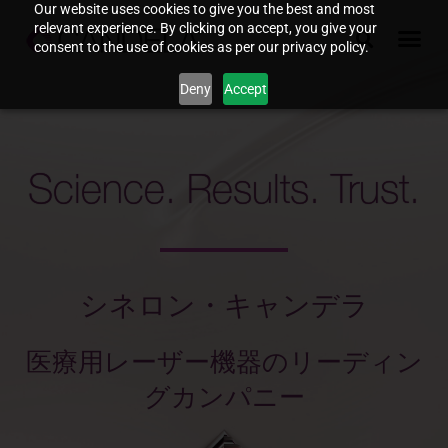
Our website uses cookies to give you the best and most
relevant experience. By clicking on accept, you give your
consent to the use of cookies as per our privacy policy.
Deny
Accept
Science. Results. Trust.
シネロン・キャンデラ
医療用レーザー機器のリーディン
グカンパニー