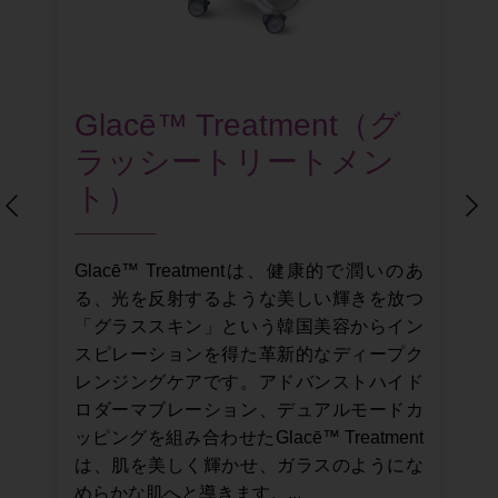
Glacē™ Treatment（グ
治
ラッシートリートメン
ト）
Glacē™ Treatmentは、健康的で潤いのあ
G
る、光を反射するような美しい輝きを放つ
「グラススキン」という韓国美容からイン
プ
スピレーションを得た革新的なディープク
ド
レンジングケアです。アドバンストハイド
対
ロダーマブレーション、デュアルモードカ
て
ッピングを組み合わせたGlacē™ Treatment
は、肌を美しく輝かせ、ガラスのようにな
めらかな肌へと導きます。