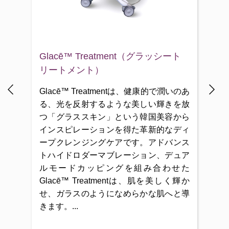
血
Glacē™ Treatment（グラッシート
Ge
リートメント）
膚
、よ
Glacē™ Treatmentは、健康的で潤いのあ
Ge
する
る、光を反射するような美しい輝きを放
P
つ「グラススキン」という韓国美容から
ス
インスピレーションを得た革新的なディ
よ
ープクレンジングケアです。アドバンス
ド
トハイドロダーマブレーション、デュア
す
ルモードカッピングを組み合わせた
Glacē™ Treatmentは、肌を美しく輝か
せ、ガラスのようになめらかな肌へと導
きます。