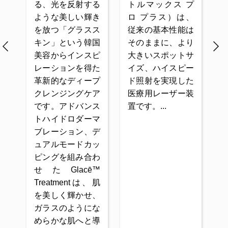
る、光を反射する
トルマックス プ
L
の
ような美しい輝き
ロ プラス）は、
標
を放つ「グラスス
従来の基本性能は
で
キン」という韓国
そのままに、より
さ
美容からインスピ
大きいスポットサ
レーションを得た
イズ、ハイスピー
革新的なディープ
ド照射を実現した
クレンジングケア
医療用レーザー装
です。アドバンス
置です。
トハイドロダーマ
ブレーション、デ
ュアルモードカッ
ピングを組み合わ
せたGlacē™
Treatmentは、肌
を美しく輝かせ、
ガラスのようにな
めらかな肌へと導