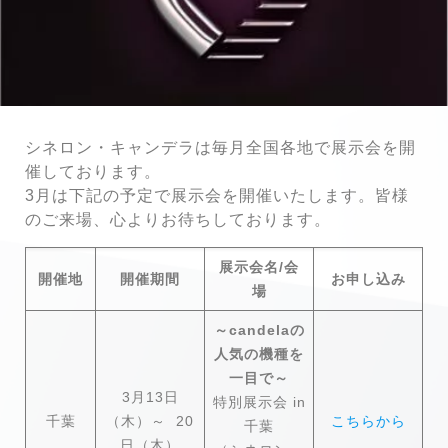
シネロン・キャンデラは毎月全国各地で展示会を開
催しております。
3月は下記の予定で展示会を開催いたします。皆様
のご来場、心よりお待ちしております。
展示会名/会
開催地
開催期間
お申し込み
場
～candelaの
人気の機種を
一目で～
3月13日
特別展示会 in
千葉
（木）～ 20
こちらから
千葉
日（木）