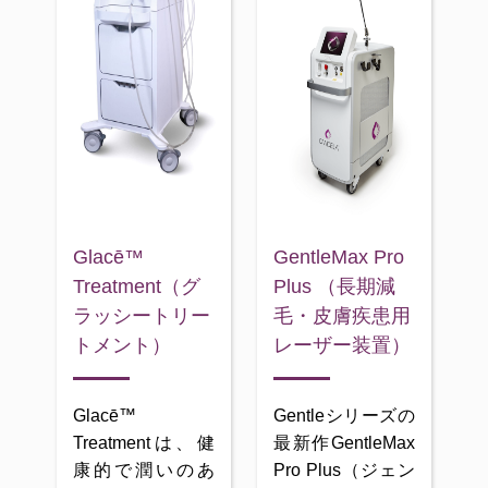
ビ
Glacē™
GentleMax Pro
良
Treatment（グ
Plus （長期減
療
ラッシートリー
毛・皮膚疾患用
N
トメント）
レーザー装置）
Glacē™
Gentleシリーズの
N
Treatmentは、健
最新作GentleMax
に
康的で潤いのあ
Pro Plus（ジェン
(
増