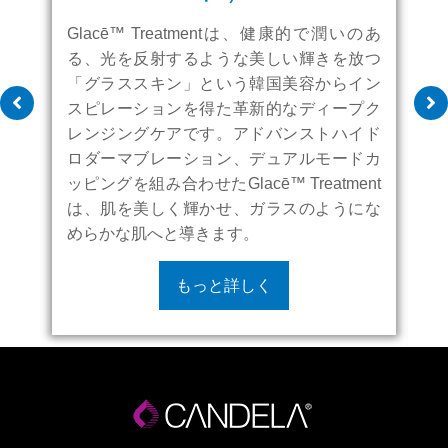
Glacē™ Treatmentは、健康的で潤いのあ
る、光を反射するような美しい輝きを放つ
「グラススキン」という韓国美容からイン
スピレーションを得た革新的なディープク
レンジングケアです。アドバンストハイド
ロダーマブレーション、デュアルモードカ
–
ッピングを組み合わせたGlacē™ Treatment
療
は、肌を美しく輝かせ、ガラスのようにな
めらかな肌へと導きます。
り
もっと詳しく
と