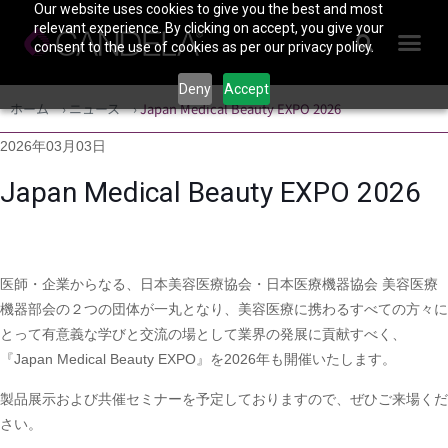
Our website uses cookies to give you the best and most
relevant experience. By clicking on accept, you give your
consent to the use of cookies as per our privacy policy.
Deny
Accept
ホーム
›
ニュース
›
Japan Medical Beauty EXPO 2026
2026年03月03日
Japan Medical Beauty EXPO 2026
医師・企業からなる、日本美容医療協会・日本医療機器協会 美容医療
機器部会の２つの団体が一丸となり、美容医療に携わるすべての方々に
とって有意義な学びと交流の場として業界の発展に貢献すべく、
『Japan Medical Beauty EXPO』を2026年も開催いたします。
製品展示および共催セミナーを予定しておりますので、ぜひご来場くだ
さい。