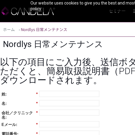
Our website uses cookies to give you the best and most 
policy.
セミナー
ホーム
›
Nordlys 日常メンテナンス
Nordlys 日常メンテナンス
以下の項目にご入力後、送信ボ
ただくと、簡易取扱説明書（PD
ダウンロードされます。​
姓:
*
名:
*
会社／クリニック
*
名:
Eメール:
*
電話番号:
*